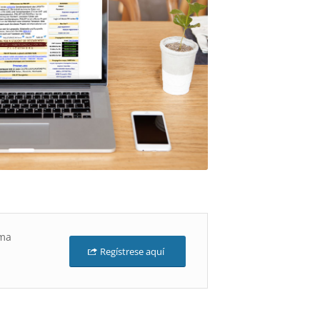
rma
Regístrese aquí