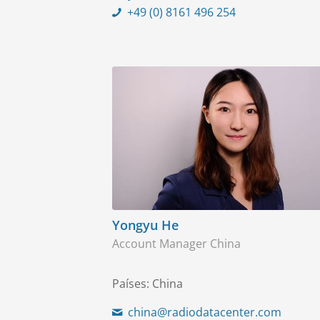
+49 (0) 8161 496 254
Yongyu He
Account Manager China
Países: China
china@radiodatacenter.com