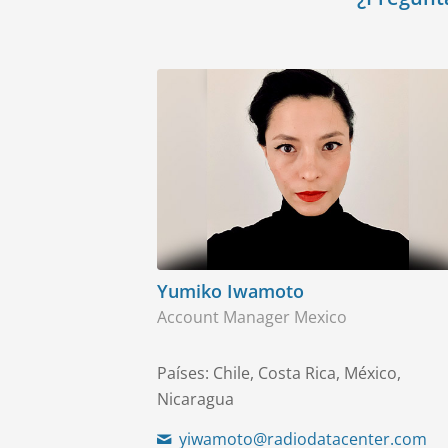
Yumiko Iwamoto
Account Manager Mexico
Países: Chile, Costa Rica, México,
Nicaragua
yiwamoto@radiodatacenter.com