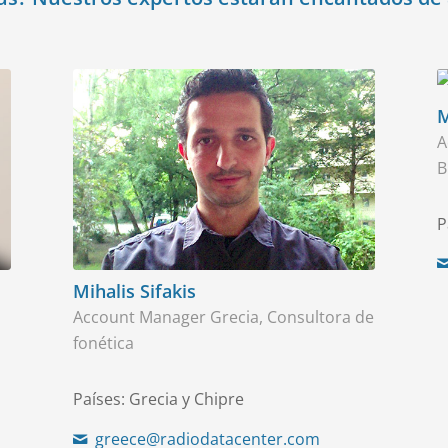
M
A
B
P
Mihalis Sifakis
Account Manager Grecia, Consultora de
fonética
Países: Grecia y Chipre
greece@radiodatacenter.com