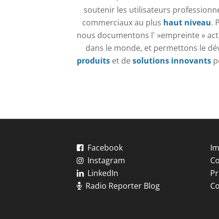
soutenir les utilisateurs professionne
commerciaux au plus
haut niveau
. 
nous documentons l' »empreinte » actu
dans le monde, et permettons le d
produits
et de
solutions innovants
po
Facebook
Im
Instagram
Co
LinkedIn
Pr
Radio Reporter Blog
Co