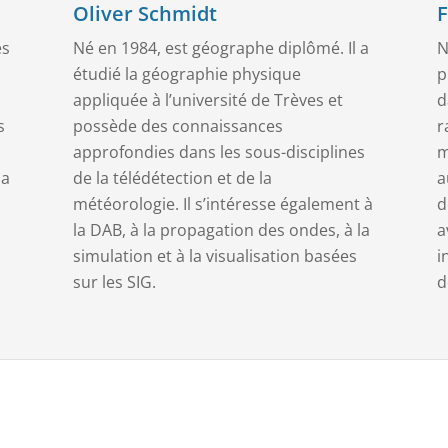
Oliver Schmidt
F
es
Né en 1984, est géographe diplômé. Il a
N
étudié la géographie physique
p
appliquée à l’université de Trèves et
d
s
possède des connaissances
r
approfondies dans les sous-disciplines
m
la
de la télédétection et de la
a
météorologie. Il s’intéresse également à
d
la DAB, à la propagation des ondes, à la
a
simulation et à la visualisation basées
i
sur les SIG.
d