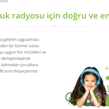
i seçim
cuk radyosu için doğru ve en
ya getiren uygulaması.
eden bir hizmet sunar.
eya uygun fon müzikleri ve
ı deneyimleyerek
z kalmadan çocuklara
I sizin ihtiyaçlarınızı