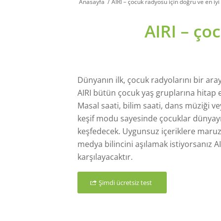
Anasayfa
/
AIRI – çocuk radyosu için doğru ve en iy
AIRI – ço
Dünyanın ilk, çocuk radyolarını bir ara
AIRI bütün çocuk yaş gruplarına hitap 
Masal saati, bilim saati, dans müziği v
keşif modu sayesinde çocuklar dünyay
keşfedecek. Uygunsuz içeriklere maru
medya bilincini aşılamak istiyorsanız AIR
karşılayacaktır.
Şimdi ücretsiz test