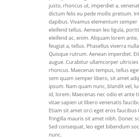
justo, rhoncus ut, imperdiet a, venenat
dictum felis eu pede mollis pretium. In
dapibus. Vivamus elementum semper n
eleifend tellus. Aenean leo ligula, port
eleifend ac, enim. Aliquam lorem ante, 
feugiat a, tellus. Phasellus viverra null
Quisque rutrum. Aenean imperdiet. Etia
augue. Curabitur ullamcorper ultricies
rhoncus. Maecenas tempus, tellus eg
sem quam semper libero, sit amet adi
ipsum. Nam quam nunc, blandit vel, luc
id, lorem. Maecenas nec odio et ante 
vitae sapien ut libero venenatis faucib
Etiam sit amet orci eget eros faucibus 
fringilla mauris sit amet nibh. Donec s
Sed consequat, leo eget bibendum soda
nunc.