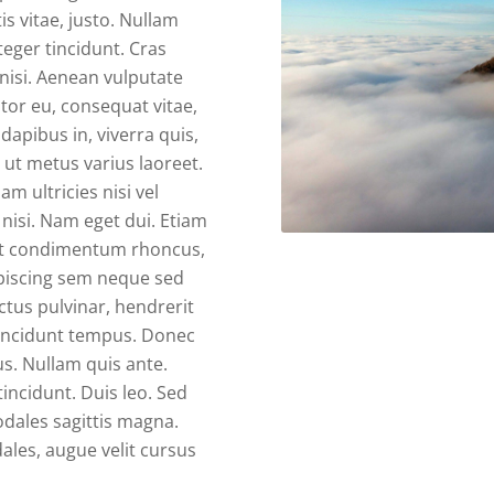
is vitae, justo. Nullam
teger tincidunt. Cras
isi. Aenean vulputate
titor eu, consequat vitae,
dapibus in, viverra quis,
a ut metus varius laoreet.
m ultricies nisi vel
 nisi. Nam eget dui. Etiam
et condimentum rhoncus,
piscing sem neque sed
tus pulvinar, hendrerit
tincidunt tempus. Donec
us. Nullam quis ante.
tincidunt. Duis leo. Sed
odales sagittis magna.
les, augue velit cursus