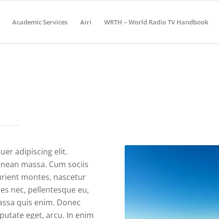
Academic Services
Airi
WRTH – World Radio TV Handbook
er adipiscing elit.
enean massa. Cum sociis
urient montes, nascetur
ies nec, pellentesque eu,
assa quis enim. Donec
ulputate eget, arcu. In enim